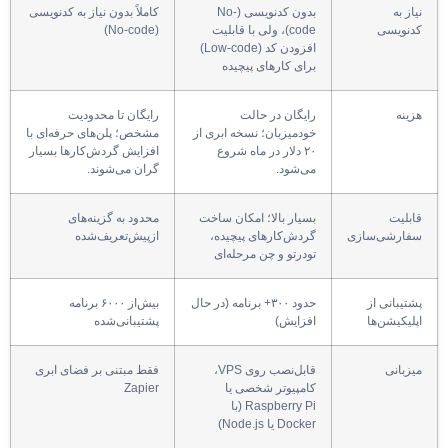
نیاز به
بدون کدنویسی (No-
کاملاً بدون نیاز به کدنویسی
کدنویسی
code)، ولی با قابلیت
(No-code)
افزودن کد (Low-code)
برای کارهای پیچیده
هزینه
رایگان در حالت
رایگان تا محدودیت
خودمیزبان؛ نسخه ابری از
مشخص؛ پلن‌های حرفه‌ای با
۲۰ دلار در ماه شروع
افزایش گردش‌کارها بسیار
می‌شود.
گران می‌شوند.
قابلیت
بسیار بالا؛ امکان ساخت
محدود به گزینه‌های
سفارشی‌سازی
گردش‌کارهای پیچیده،
ازپیش‌تعریف‌شده
تودرتو و چن مرحله‌ای
پشتیبانی از
حدود ۳۰۰+ برنامه (در حال
بیش‌از ۶۰۰۰ برنامه
اپلیکیشن‌ها
افزایش)
پشتیبانی‌شده
میزبانی
قابل‌نصب روی VPS،
فقط مبتنی بر فضای ابری
کامپیوتر شخصی یا
Zapier
Raspberry Pi (با
Docker یا Node.js)