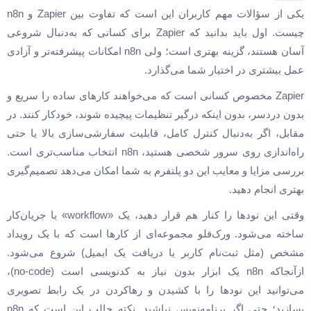
یکی از سؤالات مهم کاربران این است که تفاوت بین Zapier و n8n
چیست. اول باید بدانید که Zapier برای کسانی که به‌دنبال شروعی
آسان هستند، گزینه بهتری است؛ ولی n8n امکانات پیشرفته‌تر و آزادی
عمل بیشتری در اختیار شما می‌گذارد.
Zapier مخصوص کسانی است که می‌خواهند کارهای ساده را سریع و
بدون دردسر، بدون اینکه درگیر تنظیمات پیچیده شوند، خودکار کنند. در
مقابل، اگر به‌دنبال کنترل کامل، قابلیت سفارشی‌سازی بالا یا حتی
راه‌اندازی روی سرور شخصی هستید، n8n انتخاب مناسب‌تری است.
بررسی مزایا و معایب این دو پلتفرم به شما امکان می‌دهد تصمیم‌گیری
بهتری انجام دهید.
وقتی این نودها را کنار هم قرار دهید، یک «workflow» یا جریان‌کار
ساخته می‌شود. ورک‌فلو مجموعه‌ای از کارها است که با یک رویداد
مشخص (مثل ثبت‌نام کاربر یا دریافت یک ایمیل) شروع می‌شود.
ازآنجاکه n8n یک ابزار بدون نیاز به کدنویسی است (no-code)،
می‌توانید این نودها را با کشیدن و رهاکردن در یک رابط تصویری
بسازید؛ حتی اگر برنامه‌نویس نباشید. نکته جالب این است که n8n