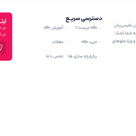
دسترسی سریـع
ارتب
بزار قدرتمند n8n را برای کاربران فارسی‌زبان
n8n چیست؟
آموزش n8n
 به شما کمک
در ا
 قدم‌به‌قدم با n8n آشنا شوید و ورک‌فلوهای
خرید n8n
مقالات
یکپارچه سازی ها
تماس با ما